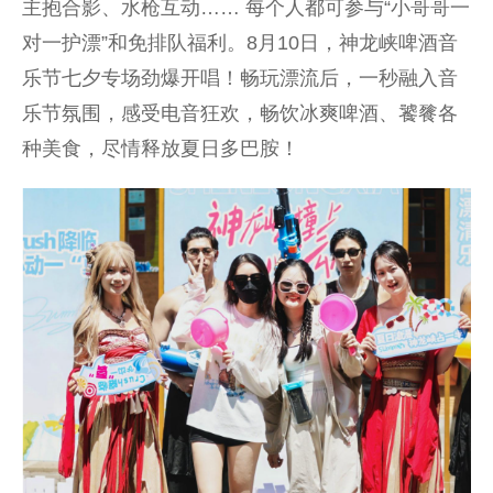
主抱合影、水枪互动…… 每个人都可参与“小哥哥一
对一护漂”和免排队福利。8月10日，神龙峡啤酒音
乐节七夕专场劲爆开唱！畅玩漂流后，一秒融入音
乐节氛围，感受电音狂欢，畅饮冰爽啤酒、饕餮各
种美食，尽情释放夏日多巴胺！