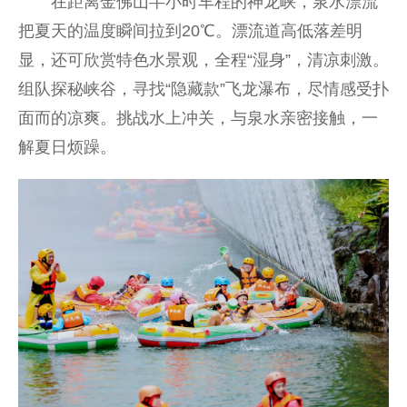
在距离金佛山半小时车程的神龙峡，泉水漂流
把夏天的温度瞬间拉到20℃。漂流道高低落差明
显，还可欣赏特色水景观，全程“湿身”，清凉刺激。
组队探秘峡谷，寻找“隐藏款”飞龙瀑布，尽情感受扑
面而的凉爽。挑战水上冲关，与泉水亲密接触，一
解夏日烦躁。